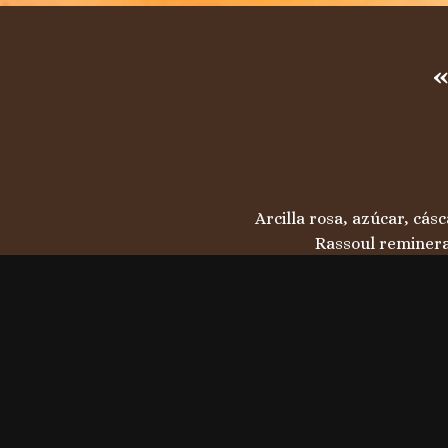
«
Arcilla rosa, azúcar, cás
Rassoul remineral
Aceites perfum
• Masaje relajante 