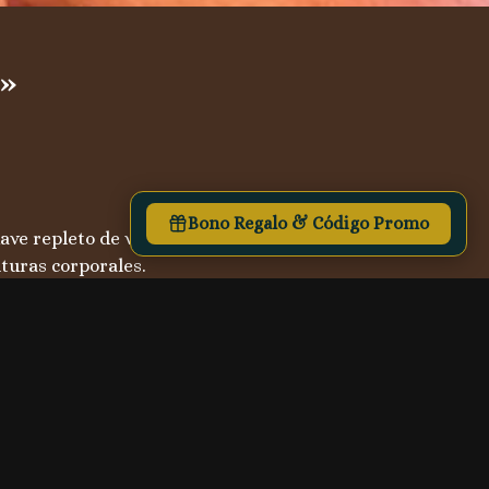
 »
Bono Regalo & Código Promo
ave repleto de vitaminas.

turas corporales.

ves (a elegir)

e Karité, a elegir.
