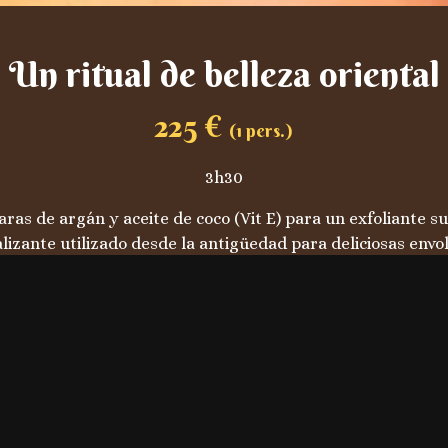
 Un ritual de belleza oriental
225
€
(
1
pers.)
3h30
caras de argán y aceite de coco (Vit E) para un exfoliante su
izante utilizado desde la antigüedad para deliciosas envol
ados con aromas finos y delicados o mantecas vegetales sua
• Exfoliante suave de cristal rosa (azúcar)

• Envoltura Rassoul

de una hora con manteca de Arnano, aceite de Argán o manteca d
• Acceso privado al hammam y al spa (sauna y jacuzzi)
