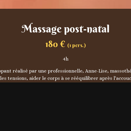
Massage post-natal
180
€
(
1
pers.)
4h
ant réalisé par une professionnelle, Anne-Lise, massothé
 tensions, aider le corps à se rééquilibrer après l'accouch
A inclus (sauna, jacuzzi et hammam) ainsi qu'à la piscine aux
• Option séance photos "Nouveau-né" privée sur demande.

nclus autorisé au SPA (rituels du hammam en option à choisir
• Option Rebozo disponible (30 €).

• 
Inscription et détails : nous contacter