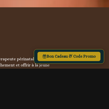
Bon Cadeau & Code Promo
rapeute périnatale.

ement et offrir à la jeune 
 beaux jours.

 parmi nos offres).
