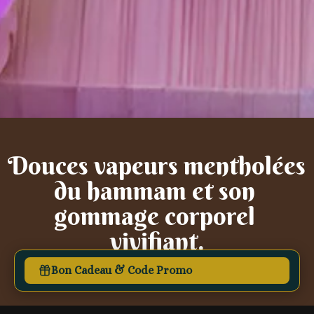
Douces vapeurs mentholées 
du hammam et son 
gommage corporel 
vivifiant.
Bon Cadeau & Code Promo
55
€
(
1
pers.)
2h